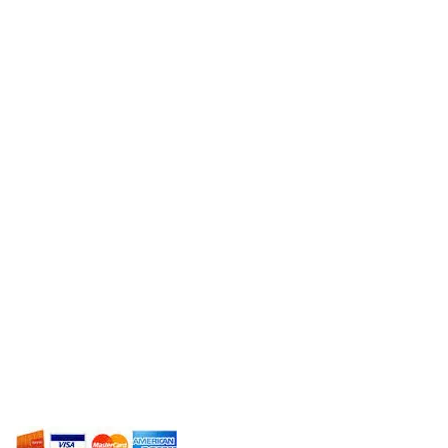
​Servicios
Odontología General
Ortodoncia
Estética
Protésis
Implantes
Rehabilitación Oral
Periodoncia
Endodoncia
Blanqueamientos
Odontopediatría
Odontología Mínimamente
Invasiva.