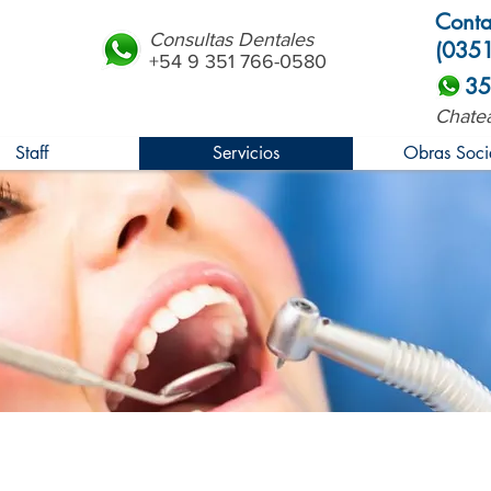
Conta
Consultas Dentales
(035
+54 9 351 766-0580
35
Chatea
Staff
Servicios
Obras Soci