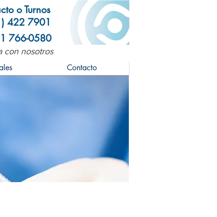
cto o Turnos
1) 422 7901
1 766-0580
 con nosotros
ales
Contacto